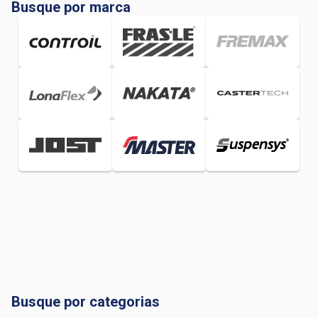
Montadora
Veículo
Busque por marca
Ano
Versão
Linha de Produto
Busque por categorias