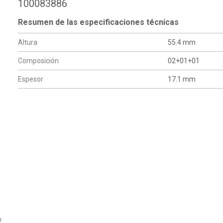
100083886
Resumen de las especificaciones técnicas
Altura
55.4 mm
Composición
02+01+01
Espesor
17.1 mm
s