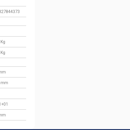
327844373
 Kg
 Kg
 mm
2 mm
1+01
 mm