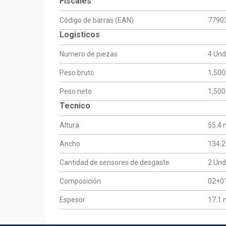
Fiscales
Código de barras (EAN)
7790
Logisticos
Numero de piezas
4 Und
Peso bruto
1,500
Peso neto
1,500
Tecnico
Altura
55.4
Ancho
134.
Cantidad de sensores de desgaste
2 Und
Composición
02+0
Espesor
17.1