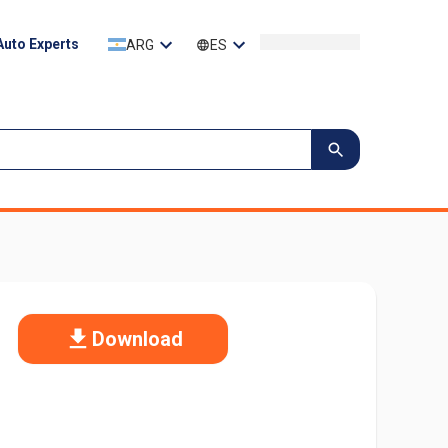
 Auto Experts
ARG
ES
Download