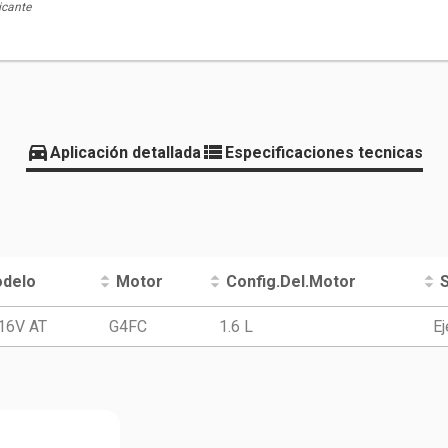
icante
Aplicación detallada
Especificaciones tecnicas
delo
Motor
Config.Del.Motor
 16V AT
G4FC
1.6 L
Ej