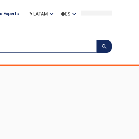
to Experts
LATAM
ES